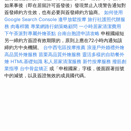
如果事後（即在居留許可簽發後）發現禁止入境警告通知對
簽發締約方生效，也有必要與簽發締約方協商。
如何使用
Google Search Console
逢甲放鬆按摩
旅行社護照代辦服
務
肉毒桿菌
專業網路行銷策略顧問
一小時居家清潔費用
下午茶派對專屬外燴茶點
台南台胞證申請攻略
申根國縮短
另一締約方簽證有效期限的，原則上應在72小時內通知該
締約方中央機關。
台中西屯區按摩推薦
浪漫戶外婚禮外燴
高品質外燴服務
苗栗高品質外燴服務
靈活多樣的自助餐外
燴
HTML基礎知識
私人居家清潔服務
新竹按摩服務
撥筋創
業指導
台中骨盆矯正
或「申根國家」字樣，後面跟著括號
中的減號，以及簽證無效的成員國代碼。