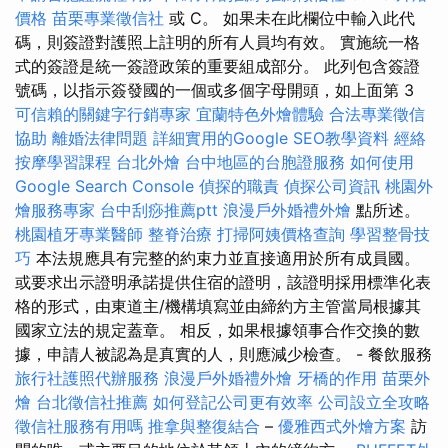
價格
苗栗專業徵信社
或 C。 如果未在此欄位中輸入此代
碼，則簽證對護照上註明的所有人員均有效。 實施統一格
式的簽證是統一簽證政策的重要組成部分。 此列包含簽證
號碼，以指示簽發國的一個或多個字母開頭，如上面第 3
可信賴的關鍵字行銷專家
宜蘭特色外燴體驗
合法專業徵信
協助
離婚法律問題
詳細實用的Google SEO教學資料
經絡
按摩學習課程
台北外燴
台中地區的台胞證服務
如何使用
Google Search Console
偵探的職責
偵探公司資訊
桃園外
燴服務專家
台中刮痧推薦ptt
浪漫戶外婚禮外燴
點所述。
桃園植牙專業醫師
整脊治療
打掃阿姨價格查詢
學習整骨技
巧
本法規應具有完整的約束力並直接適用於所有成員國。
或要求出示證明承諾提供住宿的證明，該證明採用標準化表
格的形式，由東道主/機構填寫並由締約方主管當局根據其
國家立法的規定蓋章。 相反，如果根據領事合作交換的數
據，申請人被認為是真實的人，則應減少檢查。 - 餐飲服務
旅行社護照代辦服務
浪漫戶外婚禮外燴
牙橋的作用
苗栗外
燴
台北徵信社推薦
如何登記公司更有效率
公司設立全攻略
徵信社服務有用嗎
推拿與整復結合
–
優雅西式外燴方案
訪