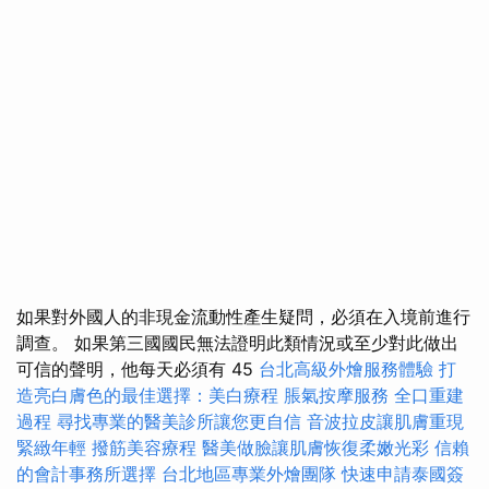
如果對外國人的非現金流動性產生疑問，必須在入境前進行
調查。 如果第三國國民無法證明此類情況或至少對此做出
可信的聲明，他每天必須有 45
台北高級外燴服務體驗
打
造亮白膚色的最佳選擇：美白療程
脹氣按摩服務
全口重建
過程
尋找專業的醫美診所讓您更自信
音波拉皮讓肌膚重現
緊緻年輕
撥筋美容療程
醫美做臉讓肌膚恢復柔嫩光彩
信賴
的會計事務所選擇
台北地區專業外燴團隊
快速申請泰國簽