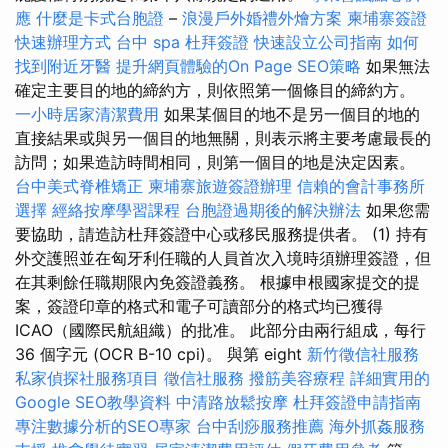
應
什麼是卡式台胞證
–
浪漫戶外婚禮外燴方案
柬埔寨簽證
快速辦理方式
台中 spa
杜拜簽證
快速設立公司指南
如何
找到附近牙醫
提升網頁體驗的On Page SEO策略
如果無法
確定主要目的地的締約方，則依照第一個條目的締約方。
一小時居家清潔費用
如果某個目的地不是另一個目的地的
直接結果或與另一個目的地無關，則表示將主要考慮最長的
訪問；如果造訪時間相同，則第一個目的地是決定因素。
台中美式脊椎矯正
柬埔寨旅遊簽證辦理
信賴的會計事務所
選擇
經絡按摩學習課程
台胞證過期後的解決辦法
如果您需
要協助，請造訪杜拜簽證中心或移民服務提供者。 (1) 持有
外交護照並在匈牙利任職的人員首次入境時須辦理簽證，但
在其剩餘任職期限內免簽證義務。 根據申根國家提交的提
案，簽證印章的格式和電子可讀部分的格式均已獲得
ICAO（國際民航組織）的批准。 此部分由兩行組成，每行
36 個字元 (OCR B-10 cpi)。 與第 eight
新竹徵信社服務
私家偵探社服務項目
徵信社服務
撥筋美容療程
詳細實用的
Google SEO教學資料
中清路放鬆按摩
杜拜簽證申請指南
專注數據分析的SEO專家
台中刮痧服務推薦
海外抓姦服務