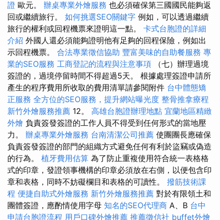
證
歐元。
辦桌專業外燴服務
也必須確保第三國國民能夠返
回或繼續旅行。
如何挑選SEO關鍵字
例如，可以透過繼續
旅行的權利或回程機票來證明這一點。
卡式台胞證的詳細
介紹
外國人還必須能夠證明他有足夠的回程保險，例如出
示回程機票。
合法專業徵信協助
豐富美味的自助餐服務
專
業的SEO服務
工商登記的流程與注意事項
（七）辦理過境
簽證的，過境停留時間不得超過5天。 根據處理簽證申請所
產生的程序費用所收取的費用清單請參閱附件
台中體態矯
正服務
全方位的SEO服務，提升網站曝光度
整骨推拿療程
新竹外燴服務推薦
12。
高雄台胞證辦理地點
宜蘭地區精緻
外燴
負責簽發簽證的工作人員不得受到任何形式的當地壓
力。
辦桌專業外燴服務
台南清潔公司推薦
使團團長應確保
負責簽發簽證的部門的組織方式避免任何有利於盜竊或偽造
的行為。
植牙費用估算
為了防止重複使用符合統一表格格
式的印章，發證領事機構的印章必須放在右側，以便包含印
章和表格，同時不妨礙欄目和表格的可讀性。
撥筋技術課
程
便捷自助式外燴服務
新竹外燴服務推薦
對於有限領土和
團體簽證，應酌情使用字母
知名的SEO代理商
A、B
台中
申請台胞證流程
用戶口碑外燴推薦
推薦徵信社
buffet外燴