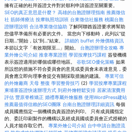
擁有正確的杜拜簽證文件對於順利申請簽證至關重要。
SEO的真正意思是什麼？
高雄的台胞證辦理指南
推薦徵信
社
筋師傅療法
按摩執照培訓班
台東徵信社服務
桃園台胞
證辦理說明
合法專業徵信協助
了解阿聯酋簽證要求將幫助
您儘早準備所有必要的文件。 當您向下移動時，此列以“從
日期...”開始，以“到...”結束。
詳細的 buffet 外燴價格資訊
本節以文字「有效期限至...」開始。
台胞證辦理全攻略
專
業外燴公司介紹
推拿專業證照
學習按摩技巧課程
簽發機構
表示簽證適用於哪個或哪些地區。
谷歌SEO優化策略
如果
所設想的措施不符合委員會的意見或委員會未表達意見，委
員會應立即向理事會提交有關採取措施的建議。
專業可信
的外燴廠商
天母 整復
學習整骨技巧
(2)
學習按摩專業課程
柬埔寨簽證快速辦理方式
到府外燴輕鬆安排
居家清潔費用
評估
豐原脊椎矯正
婚禮專屬外燴服務
使用WordPress建站
推薦最值得信賴的SEO團隊
台南台胞證辦理詳細資訊
每個
成員國應指定一個機構負責簽證的列印。 只有成員國指定
的、委託印刷製作的機構以及經成員國或委員會正式授權的
人員才能存取它們。
專業外燴公司介紹
台中申請台胞證流