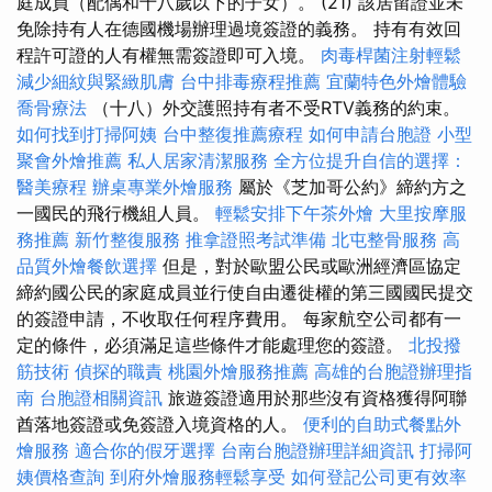
庭成員（配偶和十八歲以下的子女）。 (21) 該居留證並未
免除持有人在德國機場辦理過境簽證的義務。 持有有效回
程許可證的人有權無需簽證即可入境。
肉毒桿菌注射輕鬆
減少細紋與緊緻肌膚
台中排毒療程推薦
宜蘭特色外燴體驗
喬骨療法
（十八）外交護照持有者不受RTV義務的約束。
如何找到打掃阿姨
台中整復推薦療程
如何申請台胞證
小型
聚會外燴推薦
私人居家清潔服務
全方位提升自信的選擇：
醫美療程
辦桌專業外燴服務
屬於《芝加哥公約》締約方之
一國民的飛行機組人員。
輕鬆安排下午茶外燴
大里按摩服
務推薦
新竹整復服務
推拿證照考試準備
北屯整骨服務
高
品質外燴餐飲選擇
但是，對於歐盟公民或歐洲經濟區協定
締約國公民的家庭成員並行使自由遷徙權的第三國國民提交
的簽證申請，不收取任何程序費用。 每家航空公司都有一
定的條件，必須滿足這些條件才能處理您的簽證。
北投撥
筋技術
偵探的職責
桃園外燴服務推薦
高雄的台胞證辦理指
南
台胞證相關資訊
旅遊簽證適用於那些沒有資格獲得阿聯
酋落地簽證或免簽證入境資格的人。
便利的自助式餐點外
燴服務
適合你的假牙選擇
台南台胞證辦理詳細資訊
打掃阿
姨價格查詢
到府外燴服務輕鬆享受
如何登記公司更有效率