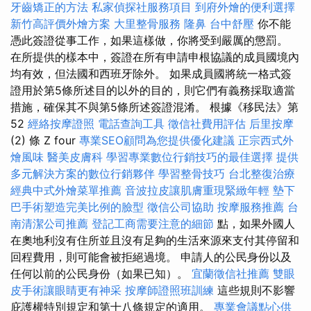
牙齒矯正的方法
私家偵探社服務項目
到府外燴的便利選擇
新竹高評價外燴方案
大里整骨服務
隆鼻
台中舒壓
你不能
憑此簽證從事工作，如果這樣做，你將受到嚴厲的懲罰。
在所提供的樣本中，簽證在所有申請申根協議的成員國境內
均有效，但法國和西班牙除外。 如果成員國將統一格式簽
證用於第5條所述目的以外的目的，則它們有義務採取適當
措施，確保其不與第5條所述簽證混淆。 根據《移民法》第
52
經絡按摩證照
電話查詢工具
徵信社費用評估
后里按摩
(2) 條 Z four
專業SEO顧問為您提供優化建議
正宗西式外
燴風味
醫美皮膚科
學習專業數位行銷技巧的最佳選擇
提供
多元解決方案的數位行銷夥伴
學習整骨技巧
台北整復治療
經典中式外燴菜單推薦
音波拉皮讓肌膚重現緊緻年輕
墊下
巴手術塑造完美比例的臉型
徵信公司協助
按摩服務推薦
台
南清潔公司推薦
登記工商需要注意的細節
點，如果外國人
在奧地利沒有住所並且沒有足夠的生活來源來支付其停留和
回程費用，則可能會被拒絕過境。 申請人的公民身份以及
任何以前的公民身份（如果已知）。
宜蘭徵信社推薦
雙眼
皮手術讓眼睛更有神采
按摩師證照班訓練
這些規則不影響
庇護權特別規定和第十八條規定的適用。
專業會議點心供