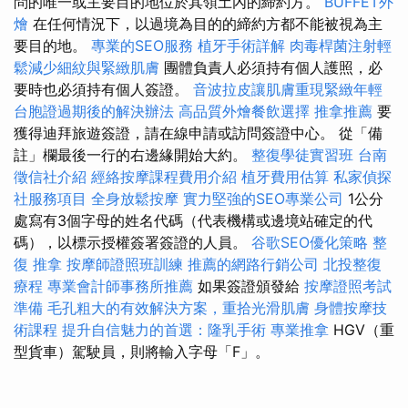
問的唯一或主要目的地位於其領土內的締約方。
BUFFET外
燴
在任何情況下，以過境為目的的締約方都不能被視為主
要目的地。
專業的SEO服務
植牙手術詳解
肉毒桿菌注射輕
鬆減少細紋與緊緻肌膚
團體負責人必須持有個人護照，必
要時也必須持有個人簽證。
音波拉皮讓肌膚重現緊緻年輕
台胞證過期後的解決辦法
高品質外燴餐飲選擇
推拿推薦
要
獲得迪拜旅遊簽證，請在線申請或訪問簽證中心。 從「備
註」欄最後一行的右邊緣開始大約。
整復學徒實習班
台南
徵信社介紹
經絡按摩課程費用介紹
植牙費用估算
私家偵探
社服務項目
全身放鬆按摩
實力堅強的SEO專業公司
1公分
處寫有3個字母的姓名代碼（代表機構或邊境站確定的代
碼），以標示授權簽署簽證的人員。
谷歌SEO優化策略
整
復 推拿
按摩師證照班訓練
推薦的網路行銷公司
北投整復
療程
專業會計師事務所推薦
如果簽證頒發給
按摩證照考試
準備
毛孔粗大的有效解決方案，重拾光滑肌膚
身體按摩技
術課程
提升自信魅力的首選：隆乳手術
專業推拿
HGV（重
型貨車）駕駛員，則將輸入字母「F」。