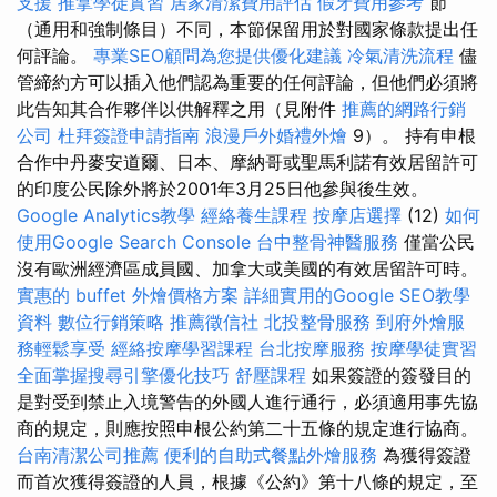
支援
推拿學徒實習
居家清潔費用評估
假牙費用參考
節
（通用和強制條目）不同，本節保留用於對國家條款提出任
何評論。
專業SEO顧問為您提供優化建議
冷氣清洗流程
儘
管締約方可以插入他們認為重要的任何評論，但他們必須將
此告知其合作夥伴以供解釋之用（見附件
推薦的網路行銷
公司
杜拜簽證申請指南
浪漫戶外婚禮外燴
9）。 持有申根
合作中丹麥安道爾、日本、摩納哥或聖馬利諾有效居留許可
的印度公民除外將於2001年3月25日他參與後生效。
Google Analytics教學
經絡養生課程
按摩店選擇
(12)
如何
使用Google Search Console
台中整骨神醫服務
僅當公民
沒有歐洲經濟區成員國、加拿大或美國的有效居留許可時。
實惠的 buffet 外燴價格方案
詳細實用的Google SEO教學
資料
數位行銷策略
推薦徵信社
北投整骨服務
到府外燴服
務輕鬆享受
經絡按摩學習課程
台北按摩服務
按摩學徒實習
全面掌握搜尋引擎優化技巧
舒壓課程
如果簽證的簽發目的
是對受到禁止入境警告的外國人進行通行，必須適用事先協
商的規定，則應按照申根公約第二十五條的規定進行協商。
台南清潔公司推薦
便利的自助式餐點外燴服務
為獲得簽證
而首次獲得簽證的人員，根據《公約》第十八條的規定，至