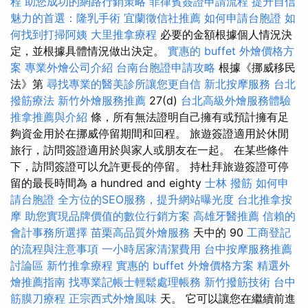
程
助您成功的網路行銷策略
菲律賓簽證申請流程
提升自信
魅力的首選：隆乳手術
宜蘭徵信社推薦
如何申請台胞證
如
何找到打掃阿姨
大里推拿療程
必要的金額根據個人情況決
定，並根據具體情況做出決定。
實惠的 buffet 外燴價格方
案
專業外燴公司介紹
台南台胞證申請攻略
根據《挪威移民
法》第
尋找專業的醫美診所讓您更自信
新北按摩服務
台北
撥筋療法
新竹外燴服務推薦
27(d)
台北高級外燴服務體驗
推拿推薦與介紹
條，所有無法證明自己擁有或預計擁有足
夠資金用於在挪威停留期間和回程。 旅遊簽證適用於休閒
旅行，訪問簽證適用於與家人或朋友在一起。 在某些條件
下，訪問簽證可以允許更長的停留。 持杜拜旅遊簽證可停
留的最長時間為 a hundred and eighty
士林 撥筋
如何申
請台胞證
全方位的SEO服務，提升網站曝光度
台北推拿按
摩
助您實現品牌價值的數位行銷方案
高雄牙醫推薦
信賴的
會計事務所選擇
苗栗高品質外燴服務
天中的 90
工商登記
的流程與注意事項
一小時居家清潔費用
台中按摩服務推薦
討論區
新竹推拿療程
實惠的 buffet 外燴價格方案
精選外
燴推薦指南
找專業記帳士輕鬆處理帳務
新竹撥筋技術
台中
筋膜刀療程
正宗西式外燴風味
天。 它可以讓您在繼續前進