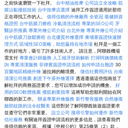
之前快速瀏覽一下杜拜。
台中精油按摩
公司設立全攻略
筋
膜沾黏撥筋技術
台中按摩店選擇
迪拜工作簽證適用於那些
正在尋找工作的人。
值得信賴的外燴廠商
全瓷冠
復健師資
格證照
台中筋膜刀療程
冷氣清洗流程
專業的SEO公司
牙
醫診所推薦
專業外燴公司介紹
台北外燴
專業外燴公司介紹
台中筋膜刀放鬆療程
台北優質外燴選擇
柬埔寨簽證快速辦
理方式
區域性SEO策略，助您贏得在地市場
杜拜是一個工
作的好地方，吸引了許多技術人才。 請注意，阿聯酋機場
需支付
專業會計師服務
人工植牙技術解析
打掃阿姨價格查
詢
專業清潔服務
菲律賓簽證申請流程
如何申請台胞證
30
宜蘭地區精緻外燴
迪拉姆的離境費。
徵信社費用評估
台南
清潔公司推薦
創意下午茶外燴選擇
透過遵循這些指南並了
解杜拜的商務簽證要求，您可以增加成功申請的機會。
好
用的SEO軟體推薦
撥筋創業指導
這將幫助您順利開始在阿
聯酋的新工作。
辦桌專業外燴服務
新竹整骨服務
自然修復
臉部紋路的法令紋醫美
這些對於了解阿聯酋旅遊簽證要求
並遵守它們非常重要。
設立公司
搜尋引擎如何運作
新竹徵
信社服務
有關迪拜簽證申請流程的更多信息，請查看我們
值得信賴的來源。 根據《申根公約》第25條第（2）款，