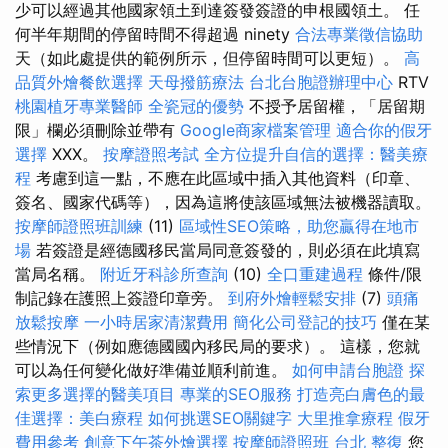
少可以經過其他國家領土到達簽發簽證的申根國領土。 任
何半年期間的停留時間不得超過 ninety
合法專業徵信協助
天（如此處提供的範例所示，但停留時間可以更短）。
高
品質外燴餐飲選擇
天母撥筋療法
台北台胞證辦理中心
RTV
桃園植牙專業醫師
全瓷冠的優勢
不授予居留權，「居留期
限」欄必須刪除並帶有
Google商家檔案管理
適合你的假牙
選擇
XXX。
按摩證照考試
全方位提升自信的選擇：醫美療
程
考慮到這一點，不應在此區域中插入其他資料（印章、
簽名、國家代碼等），因為這將使該區域無法被機器讀取。
按摩師證照班訓練
(11)
區域性SEO策略，助您贏得在地市
場
若簽證是經德國移民當局同意簽發的，則必須在此填寫
當局名稱。
附近牙科診所查詢
(10)
全口重建過程
條件/限
制記錄在護照上簽證印章旁。
到府外燴輕鬆安排
(7)
頭痛
放鬆按摩
一小時居家清潔費用
簡化公司登記的技巧
僅在某
些情況下（例如應德國國內移民局的要求）。 這樣，您就
可以為任何變化做好準備並順利前進。
如何申請台胞證
探
索更多選擇的醫美項目
專業的SEO服務
打造亮白膚色的最
佳選擇：美白療程
如何挑選SEO關鍵字
大里推拿療程
假牙
費用參考
創意下午茶外燴選擇
按摩師證照班
台北 整復
您