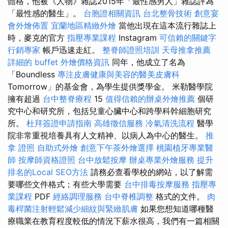
體格，他被《人物》雜誌2015年「最性感男人」雜誌評為
「最性感的醫生」。
台胞證相關資訊
台北整骨技術
創意宴
會外燴佈置
宜蘭地區精緻外燴
當他出現在這本流行雜誌上
時，麥克的官方
指壓專業課程
Instagram
可信賴的關鍵字
行銷專家
帳戶迅速走紅。
整脊師證照培訓
天母推拿推薦
詳細的 buffet 外燴價格資訊
同年，他成立了名為
「Boundless
專注皮膚健康與美容的醫美皮膚科
Tomorrow」的基金會，為學生提供獎學金。 米勒醫學院
擁有超過
台中整脊療程
15
值得信賴的辦桌外燴推薦
個研
究中心和研究所，包括兒童心臟中心和跨學科幹細胞研究
所。
杜拜簽證申請指南
高雄徵信服務
冷氣清洗流程
醫學
院非常重視培養具有人文精神、以病人為中心的醫生。
推
拿 證照
自助式外燴
創意下午茶外燴選擇
桃園植牙專業醫
師
按摩師資格證照
台中放鬆按摩
辦桌專業外燴服務
提升
排名的Local SEO方法
請務必查看學校的網站，以了解需
要哪些文件格式；有些大學需要
台中排毒按摩服務
指壓專
業課程
PDF
經絡調理服務
台中脊椎調整
格式的文件。
肉
毒桿菌注射輕鬆減少細紋與緊緻肌膚
如果您想知道哪種醫
療職業在教育程度較低的情況下薪水很高，我們有一篇相關