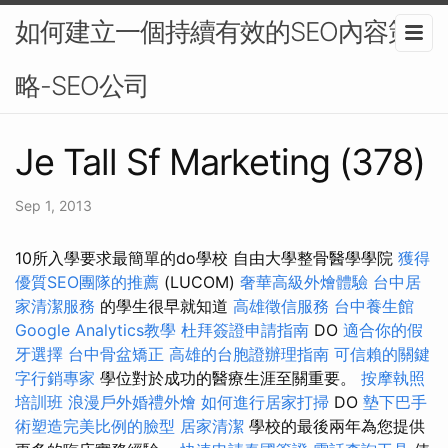
如何建立一個持續有效的SEO內容策
略-SEO公司
Je Tall Sf Marketing (378)
Sep 1, 2013
10所入學要求最簡單的do學校 自由大學整骨醫學學院
獲得
優質SEO團隊的推薦
(LUCOM)
奢華高級外燴體驗
台中居
家清潔服務
的學生很早就知道
高雄徵信服務
台中養生館
Google Analytics教學
杜拜簽證申請指南
DO
適合你的假
牙選擇
台中骨盆矯正
高雄的台胞證辦理指南
可信賴的關鍵
字行銷專家
學位對於成功的醫療生涯至關重要。
按摩執照
培訓班
浪漫戶外婚禮外燴
如何進行居家打掃
DO
墊下巴手
術塑造完美比例的臉型
居家清潔
學校的最後兩年為您提供