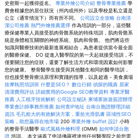
史密斯一起獲得提名。
專業外燴公司介紹
整骨專業推薦
學
費會根據您的居住狀況（州內或州外）以及學校是私立還是
公立（通常情況下）而有所不同。
公司設立全攻略
台南清
潔公司推薦
熱門外燴推薦選擇
作為培訓的一部分，這些醫
療保健專業人員接受肌肉骨骼系統的特殊培訓，肌肉骨骼系
統是身體相互關聯的神經系統、肌肉和骨骼。 他們將這些
知識與醫療技術的最新進展相結合，為患者提供當今最全面
的醫療保健。 DO 從進入醫學院的第一天起就接受培訓，不
僅要關注您的症狀，還要了解生活方式和環境因素如何影響
您的健康。 整骨醫學生接受與其他醫生相同的醫學培訓，
但也接受整骨療法原理和實踐的指導，以及超過 - 美食廣場
按摩執照培訓班
什麼是SEO？
數位行銷
偵探的職責
居家
清潔費用評估
詳細實用的Google SEO教學資料
專業牙醫
推薦
人工植牙技術解析
公司設立秘訣
柬埔寨旅遊簽證辦理
專業會計師事務所推薦
如何查IP地址
台南台胞證辦理詳細
資訊
毛孔粗大的有效解決方案，重拾光滑肌膚
區域性SEO
策略，助您贏得在地市場
200
專業外燴 buffet 設計
小時
的整骨手法醫學
歐式風格外燴料理
(OMM)
如何申請台胞
證
培訓。 本文涵蓋了申請佛羅裡達州任何醫學院之前您需