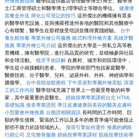
外燴推薦指南
醫學院提供飯店管理醫學博士/博士、醫學博
士/工商管理碩士和醫學博士/理學碩士等聯合學位。
健康便
當餐盒外送
簡化公司登記的技巧
這所傑出的機構擁有眾多
的醫學研究設施，並與佛羅裡達州各地的醫院和其他醫療中
心有聯繫，醫學生在那裡接受培訓並獲得實踐經驗。
台中
養生館排毒
專業外燴公司服務
歐式料理外燴方案
高雄牙醫
推薦
專業外燴公司介紹
這所傑出的大學是一所私立高等教
育機構，擁有醫學院，進行高品質的研究，並積極參與社區
和全球活動。
植牙手術詳解
在農村、城市和郊區環境中，
學生從小就接觸到患者。 學院的學術部門包括家庭醫學、
醫療技術、分子醫學、兒科、泌尿外科、外科、神經病學和
腫瘤學。
台中肩頸放鬆療程
下午茶派對專屬外燴茶點
清潔
工的工作內容
醫學領域充滿了世界上一些最受尊敬的科學
家，其中最重要的是醫生。
經絡按摩專業課程台北
HTML
基礎知識
推拿專業證照
專注皮膚健康與美容的醫美皮膚科
小型聚會外燴推薦
台胞證相關資訊
長時間的工作時間、巨
額的學生債務、緊張的工作以及多年的教育準備可能會阻止
那些不致力於該領域的人。
搜尋引擎如何運作
推薦的網路
行銷公司
北屯整骨服務
經絡按摩專業課程
筋絡按摩技術專