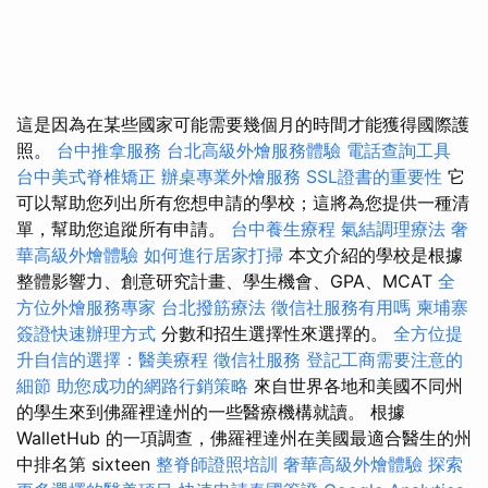
這是因為在某些國家可能需要幾個月的時間才能獲得國際護
照。
台中推拿服務
台北高級外燴服務體驗
電話查詢工具
台中美式脊椎矯正
辦桌專業外燴服務
SSL證書的重要性
它
可以幫助您列出所有您想申請的學校；這將為您提供一種清
單，幫助您追蹤所有申請。
台中養生療程
氣結調理療法
奢
華高級外燴體驗
如何進行居家打掃
本文介紹的學校是根據
整體影響力、創意研究計畫、學生機會、GPA、MCAT
全
方位外燴服務專家
台北撥筋療法
徵信社服務有用嗎
柬埔寨
簽證快速辦理方式
分數和招生選擇性來選擇的。
全方位提
升自信的選擇：醫美療程
徵信社服務
登記工商需要注意的
細節
助您成功的網路行銷策略
來自世界各地和美國不同州
的學生來到佛羅裡達州的一些醫療機構就讀。 根據
WalletHub 的一項調查，佛羅裡達州在美國最適合醫生的州
中排名第 sixteen
整脊師證照培訓
奢華高級外燴體驗
探索