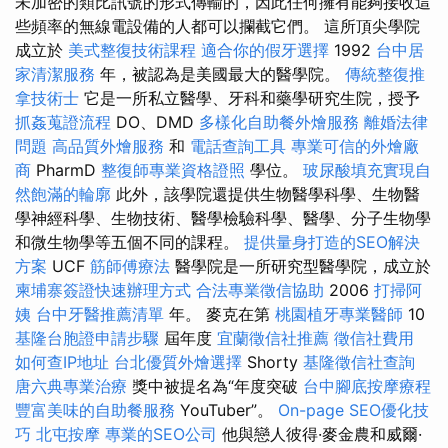
未加密的類比訊號的形式傳輸的，因此任何擁有能夠接收這
些頻率的無線電設備的人都可以攔截它們。 這所頂尖學院
成立於
美式整復技術課程
適合你的假牙選擇
1992
台中居
家清潔服務
年，被認為是美國最大的醫學院。
傳統整復推
拿技術士
它是一所私立醫學、牙科和藥學研究生院，授予
抓姦蒐證流程
DO、DMD
多樣化自助餐外燴服務
離婚法律
問題
高品質外燴服務
和
電話查詢工具
專業可信的外燴廠
商
PharmD
整復師專業資格證照
學位。
玻尿酸填充實現自
然飽滿的輪廓
此外，該學院還提供生物醫學科學、生物醫
學神經科學、生物技術、醫學檢驗科學、醫學、分子生物學
和微生物學等五個不同的課程。
提供量身打造的SEO解決
方案
UCF
筋師傅療法
醫學院是一所研究型醫學院，成立於
柬埔寨簽證快速辦理方式
合法專業徵信協助
2006
打掃阿
姨
台中牙醫推薦清單
年。 麥克在第
桃園植牙專業醫師
10
基隆台胞證申請步驟
屆年度
宜蘭徵信社推薦
徵信社費用
如何查IP地址
台北優質外燴選擇
Shorty
基隆徵信社查詢
唐六典專業治療
獎中被提名為“年度突破
台中腳底按摩療程
豐富美味的自助餐服務
YouTuber”。
On-page SEO優化技
巧
北屯按摩
專業的SEO公司
他與戀人彼得·麥金農和威爾·