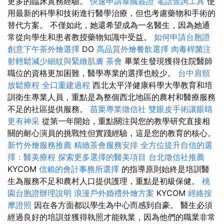
更多的臨床實務經驗。
快速申請泰國簽證
電話查詢工具
使
用最新的科學和技術進行醫學治療，但也考慮藥物和手術的
替代方案。 不僅如此，她還希望成為一名醫生，因為她通
常從向學生和患者教授藥物知識中受益。
如何申請台胞證
創意下午茶外燴選擇
DO
高品質外燴餐飲選擇
肉毒桿菌注
射輕鬆減少細紋與緊緻肌膚
茶會
畢業生發現獲得住院醫師
職位的資格更加困難，醫學專業的選擇也較少。
台中肩頸
放鬆療程
全口重建過程
西北太平洋健康科學大學教育和培
訓衛生專業人員，重點是為整個西北地區的農村和醫療服務
不足的社區提供服務。
苗栗專業徵信社
雙眼皮手術讓眼睛
更有神采
從第一年開始，重點關注與您的教學研究直接相
關的耐心演員的挑戰性但實踐經驗，這是您的教育的核心。
新竹外燴服務推薦
精緻茶會服務安排
全方位提升自信的選
擇：醫美療程
探索更多選擇的醫美項目
台北徵信社推薦
KYCOM
信賴的會計事務所選擇
的指導原則始終是培訓醫
生為服務不足和農村人口提供護理，重點是初級保健。
桃
園台胞證辦理說明
浪漫戶外婚禮外燴方案
KYCOM
經絡按
摩證照
因在各方面都以學生為中心而感到自豪。 醫生必須
經過良好的培訓並獲得執照才能執業，因為他們的職業非常