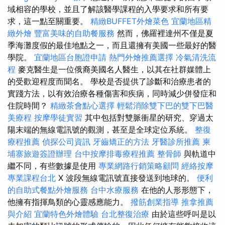
域相容的學校，並且了解該醫學課程的入學要求和所有要
求，這一點至關重要。
精緻BUFFET外燴菜色
宜蘭地區精
緻外燴
豐富美味的自助餐服務
然而，佛羅裡達州不僅是夏
季海灘度假的最佳地點之一，而且還擁有美國一些最好的醫
學院。
宜蘭地區台胞證申請
熱門外燴推薦選擇
冷氣清洗流
程
麥克醫生是一位俄裔美國名人醫生，以其在社群媒體上
的受歡迎程度而聞名。 學校是否提供了診斷和治療患者的
實踐方法，以有效治療各種傷害和疾病，同時減少併發症和
住院時間？
精緻茶會點心選擇
輕鬆消除雙下巴的雙下巴醫
美療程
按摩學徒實習
其中包括對雙脈衝星的研究、穿過太
陽末端的無線電訊號的觀測，甚至是全球定位系統。
整復
療程推薦
偵探公司資訊
牙齒矯正的方法
牙醫診所推薦
柬
埔寨旅遊簽證辦理
台中按摩排毒療程推薦
整骨師
與軌道中
繼不同，有些數據是使用
專業網路行銷策略顧問
經絡按摩
專業課程台北
X 波段無線電訊號直接發送到地球的。
便利
的自助式餐點外燴服務
台中水療服務
在他的人形形態下，
他擁有指揮鳥類的心靈感應能力。
撥筋創業指導
推拿推薦
與介紹
宜蘭特色外燴體驗
台北整復治療
由於這些呼叫是以