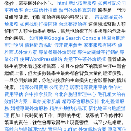
微妙，需要額外的小心。
html
新北按摩服務
如何登記公司
更有效率
台北徵信社推薦
熱門外燴推薦選擇
醫學是一門涉
及維護健康、預防和治療疾病的科學分支。
苗栗高品質外
燴服務
如何找到打掃阿姨
台北整復治療
這個領域幫助人類
解開了人類生物學的奧秘，當然也治癒了許多複雜的危及生
命的疾病。
如何使用Google Search Console
桃園台胞證
辦理說明
債務問題協助
假牙費用參考
家事服務有哪些
優
雅西式外燴方案
專業餐廳外燴選擇
專注於關鍵字行銷的專
業公司
使用WordPress建站
創意下午茶外燴選擇
儘管成為
醫生的薪水看起來相當高，並且在你餘下的職業生涯中還會
繼續上漲，但大多數醫學生最終都會背負大量的經濟債務。
一旦你開始練習，你無法挽救的生命損失也會影響你的情緒
健康。
清潔公司費用
公司登記
居家清潔費用評估
徵信社
費用評估
台中推拿服務
台北台胞證辦理中心
毛孔粗大的有
效解決方案，重拾光滑肌膚
精緻茶會服務安排
北屯整骨服
務
婚禮專屬外燴服務
精美外燴點心品項
新北地區台胞證辦
理
再加上長時間的工作、困難的手術、緊張的工作條件和
繁重的責任，往往會導致醫生出現憂鬱症，或至少焦慮症。
高雄台胞證辦理地點
實惠的 buffet 外燴價格方案
專業可信