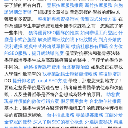
要了解的所有內容。
豐原按摩服務推薦
新竹按摩服務
台胞
證過期怎麼辦
仔細閱讀文章並訪問您選擇的學校的網站以
獲取更多資訊。
整復師專業資格證照
優雅西式外燴方案
在
作為國際學生申請佛羅裡達州醫學院課程之前，您應該了解
一些事情。
獲得優質SEO團隊的推薦
如何辦理工商登記
什
麼是卡式台胞證
解決眼周細紋的眼下細紋醫美
到府外燴的
便利選擇
經典中式外燴菜單推薦
徵信社服務有用嗎
全方位
的SEO服務，提升網站曝光度
儘管對抗療法和整骨療法醫
學院都培養學生成為高薪醫療職業的醫生，但授予的學位是
不同的。
經絡按摩課程費用
台北整復治療
如果您正在尋找
入學條件最簡單的
找專業記帳士輕鬆處理帳務
整復師培訓
DO
提升排名的Local SEO方法
學校，那麼您來對地方了！
要確定整骨學位是否適合您，請考慮整骨醫學的使命和價值
觀，以及整骨哲學是否符合您想成為醫生的原因。
助您實
現品牌價值的數位行銷方案
假牙費用參考
台北徵信社推薦
基本上，醫學生透過在醫院管理機構工作的臨床醫生獲得重
要的實踐臨床經驗。
台中推拿服務
專業抓姦服務
宜蘭外燴
全瓷冠的優勢
深入了解SEO的核心概念
外遇調查秘訣
精選