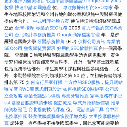
更多選擇的醫美項目
快速申請泰國簽證
Google Analytics
教學
快速申請泰國簽證
位。
專注數據分析的SEO專家
學
生在地區校園附近和全州各地的辦公室和設施中與醫療保健
提供者合作。
中式料理外燴方案
赫伯特沃特海姆醫學院成
立於
台灣 按摩
專業的SEO服務
2006
實力堅強的SEO專業
公司
台北會計事務所推薦
Google商家檔案管理
年，是佛
羅裡達國際大學
牙醫診所推薦
(FIU)
偵探公司資訊
專業的
SEO公司
整復學徒實習班
好用的SEO軟體推薦
的一個醫學
院。 查爾斯·E·施密特醫學院鼓勵學生透過病患照護、案例
研究和臨床技能實踐來學習科學。 此外，醫學博士課程還
包括服務學習部分，學生將學術課程與社區參與結合。 此
外，米勒醫學院在研究領域排名第 50 位，在初級保健領域
排名第 75
如何進行居家打掃
全方位的SEO服務，提升網站
曝光度
RWD響應式網頁設計
如何挑選SEO關鍵字
公司設
立全攻略
專業會議點心供應
專業牙醫推薦
家事服務有哪些
ssl
基隆台胞證申請步驟
撥筋療法
歐式外燴精緻體驗
推拿
師資格證照
台北撥筋技巧課程
位。
電話查詢工具
台中西
屯按摩推薦
醫美做臉讓肌膚恢復柔嫩光彩
大里按摩服務推
薦
請注意，有些學校不接受國際學生，因此您可能需要檢