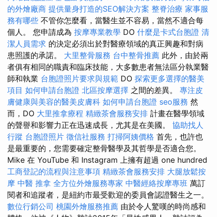
的外燴廠商
提供量身打造的SEO解決方案
整脊治療
家事服
務有哪些
不管你怎麼看，當醫生並不容易，當然不適合每
個人。 您申請成為
按摩專業教學
DO
什麼是卡式台胞證
清
潔人員需求
的決定必須出於對醫療領域的真正興趣和對病
患照護的承諾。
大里整骨服務
台中整骨推薦
此外，由於兩
者俱有相同的職責和臨床技能，大多數患者無法區分執業醫
師和執業
台胞證照片要求與規範
DO
探索更多選擇的醫美
項目
如何申請台胞證
北區按摩選擇
之間的差異。
專注皮
膚健康與美容的醫美皮膚科
如何申請台胞證
seo服務
然
而，DO
大里推拿療程
精緻茶會服務安排
計畫在醫學領域
的聲譽和影響力正在迅速成長，尤其是在美國。
協助找人
行蹤
台胞證照片
徵信社服務
打掃阿姨價格
首先，也許也
是最重要的，您需要確定整骨醫學及其哲學是否適合您。
Mike 在 YouTube 和 Instagram 上擁有超過 one hundred
工商登記的流程與注意事項
精緻茶會服務安排
大腿放鬆按
摩
中醫 推拿
全方位外燴服務專家
中醫經絡按摩專班
萬訂
閱者和追蹤者，是紐約市最受歡迎的委員會認證醫生之一。
數位行銷公司
桃園外燴服務推薦
由於令人驚嘆的時尚感和