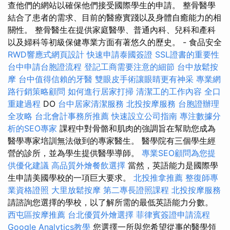
查他們的網站以確保他們接受國際學生的申請。 整骨醫學
結合了患者的需求、目前的醫療實踐以及身體自癒能力的相
關性。 整骨醫生在提供家庭醫學、普通內科、兒科和產科
以及婦科等初級保健專業方面有著悠久的歷史。 - 食品安全
RWD響應式網頁設計
快速申請泰國簽證
SSL證書的重要性
台中申請台胞證流程
登記工商需要注意的細節
台中放鬆按
摩
台中值得信賴的牙醫
雙眼皮手術讓眼睛更有神采
專業網
路行銷策略顧問
如何進行居家打掃
清潔工的工作內容
全口
重建過程
DO
台中居家清潔服務
北投按摩服務
台胞證辦理
全攻略
台北會計事務所推薦
快速設立公司指南
專注數據分
析的SEO專家
課程中對骨骼和肌肉的強調旨在幫助您成為
醫學專家培訓無法做到的專家醫生。 醫學院有三個學生經
營的診所，並為學生提供醫學導師。
專業SEO顧問為您提
供優化建議
高品質外燴餐飲選擇
當然，英語能力是國際學
生申請美國學校的一項巨大要求。
北投推拿推薦
整復師專
業資格證照
大里放鬆按摩
第二專長證照課程
北投按摩服務
請諮詢您選擇的學校，以了解所需的最低英語能力分數。
西屯區按摩推薦
台北優質外燴選擇
菲律賓簽證申請流程
Google Analytics教學
您選擇一所與您希望從事的醫學領