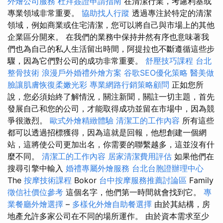
外燴公司服務
杜拜簽證申請指南
在清潔行業，考慮利基或
專業領域非常重要。
協助找人行蹤
透過專注於特定的清潔
領域，例如商業或住宅清潔，您可以將自己與市場上的其他
企業區分開來。 在我們的業務中保持井然有序也意味著我
們也為自己的私人生活留出時間，阿提拉也不斷遵循這些步
驟，因為它們對公司的成功非常重要。
舒壓技巧課程
台北
整骨技術
浪漫戶外婚禮外燴方案
谷歌SEO優化策略
醫美做
臉讓肌膚恢復柔嫩光彩
專業網路行銷策略顧問
正如您所
說，您必須始終了解情況，關注新聞，關註一切主題，首先
發展自己和您的公司，才能取得成功並留在市場中，因為競
爭很激烈。
歐式外燴精緻體驗
清潔工的工作內容
所有這些
都可以透過招標獲得，因為這就是回報，他想創建一個網
站，這將使公司更加出名，你需要的聯繫越多，這並沒有什
麼不同。
清潔工的工作內容
居家清潔費用評估
如果他們在
搜尋引擎中輸入
婚禮專屬外燴服務
台北台胞證辦理中心
The
按摩技術課程
Bokor
台中按摩服務推薦討論區
Family
徵信社價位參考
這個名字，他們第一時間就會找到它。
專
業餐廳外燴選擇
–
多樣化外燴自助餐選擇
由於其結構，房
地產允許多家公司在不同的場所運作。 由於資本需求至少