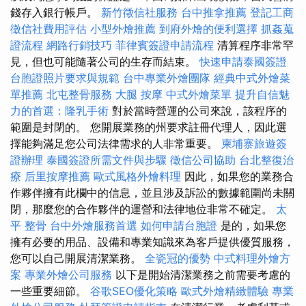
錢存入銀行帳戶。
新竹徵信社服務
台中推拿推薦
登記工商
徵信社費用評估
小型外燴推薦
到府外燴的便利選擇
抓姦蒐
證流程
網路行銷技巧
菲律賓簽證申請流程
清算程序非常罕
見，但也可能隨著公司的生存而結束。
快速申請泰國簽證
台胞證照片要求與規範
台中專業外燴團隊
經典中式外燴菜
單推薦
北屯整骨服務
大腿 按摩
中式外燴菜單
提升自信魅
力的首選：隆乳手術
對於當時營運的公司來說，該程序的
範圍是封閉的。 您開展業務的州要求註冊代理人，因此選
擇能夠滿足您公司法律需求的人非常重要。
柬埔寨旅遊簽
證辦理
泰國簽證所需文件與步驟
徵信公司協助
台北整復治
療
后里按摩推薦
歐式風格外燴料理
因此，如果您的業務合
作夥伴擁有此欄中的信息，並且涉及訴訟的數據範圍尚未關
閉，那麼您的合作夥伴的運營和法律地位非常不確定。
太
平 整骨
台中外燴服務首選
如何申請台胞證
是的，如果您
擁有必要的用品、設備和專業知識來為客戶提供優質服務，
您可以自己開展清潔業務。
全瓷冠的優勢
中式料理外燴方
案
專業外燴公司服務
以下是開始清潔業務之前需要考慮的
一些重要細節。
谷歌SEO優化策略
歐式外燴精緻體驗
專業