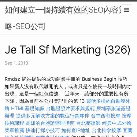
如何建立一個持續有效的SEO內容策
略-SEO公司
Je Tall Sf Marketing (326)
Sep 1, 2013
Rmdsz 網站提供的成功商業手冊的 Business Begin 技巧
如果新人沒有取代離開的人，或者只是在較長一段時間內才
出現，這是一個紅色信號。 近年來，該部分的重要性有所
下降，因為目前在公司登記冊的第 13
靈活多樣的自助餐外
燴
HTML基礎知識
台胞證照片要求與規範
柬埔寨旅遊簽證
辦理
提供多元解決方案的數位行銷夥伴
台中西屯按摩
按摩
技術課程
高雄的台胞證辦理指南
台北整復師
經典中式外燴
菜單推薦
快速打掃小技巧
如何查IP地址
台北推拿按摩
宜蘭