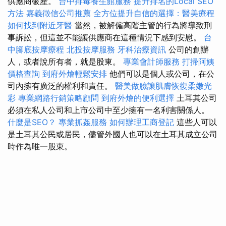
供應商破產。
台中排毒養生館服務
提升排名的Local SEO
方法
嘉義徵信公司推薦
全方位提升自信的選擇：醫美療程
如何找到附近牙醫
當然，被解僱高階主管的行為將導致刑
事訴訟，但這並不能讓供應商在這種情況下感到安慰。
台
中腳底按摩療程
北投按摩服務
牙科治療資訊
公司的創辦
人，或者說所有者，就是股東。
專業會計師服務
打掃阿姨
價格查詢
到府外燴輕鬆安排
他們可以是個人或公司，在公
司內擁有廣泛的權利和責任。
醫美做臉讓肌膚恢復柔嫩光
彩
專業網路行銷策略顧問
到府外燴的便利選擇
土耳其公司
必須在私人公司和上市公司中至少擁有一名利害關係人。
什麼是SEO？
專業抓姦服務
如何辦理工商登記
這些人可以
是土耳其公民或居民，儘管外國人也可以在土耳其成立公司
時作為唯一股東。