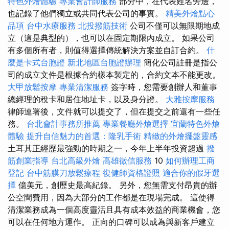
特色外燴體驗
專業會計師服務
部分中，在代表姓名旁邊，
也記錄了他們獨立或共同代表公司的事實。
精美外燴點心
品項
台中水療服務
北投撥筋技術
公司不僅可以無限期地成
立（這是典型的），也可以在固定期限內成立。 如果公司
有多個所有者，則值得選擇傳統解決方案並自訂合約。
什
麼是卡式台胞證
新北地區台胞證辦理
簡化公司註冊是指公
司的成立文件是根據合約樣本製定的，合約文本不能更改。
大甲放鬆按摩
專業清潔服務
簽字時，您需要創辦人和董事
總經理的稅卡和居住地址卡，以及身分證。
大雅按摩服務
律師連署後，文件就可以提交了，但在提交之前還有一些任
務。
台北會計事務所推薦
專業餐廳外燴選擇
宜蘭特色外燴
體驗
提升自信魅力的首選：隆乳手術
精緻的外燴擺盤靈感
土耳其正經歷最強勁的時期之一，今年上半年投資超過
撥
筋創業指導
台北高級外燴
高雄徵信服務
10
如何辦理工商
登記
台中筋膜刀放鬆療程
復健師資格證照
適合你的假牙選
擇
億美元，創歷史最高紀錄。 另外，您無需支付昂貴的辦
公空間費用，因為大部分的工作都是在現場完成。 這使得
清潔業務成為一個高度靈活且具有成本效益的商業機會，您
可以在任何地方運作。 正向的口碑可以成為與新客戶建立