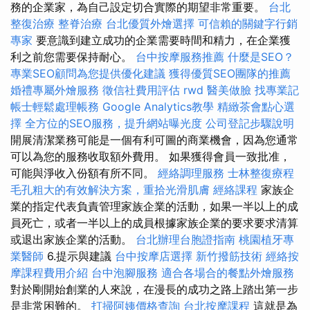
務的企業家，為自己設定切合實際的期望非常重要。
台北
整復治療
整脊治療
台北優質外燴選擇
可信賴的關鍵字行銷
專家
要意識到建立成功的企業需要時間和精力，在企業獲
利之前您需要保持耐心。
台中按摩服務推薦
什麼是SEO？
專業SEO顧問為您提供優化建議
獲得優質SEO團隊的推薦
婚禮專屬外燴服務
徵信社費用評估
rwd
醫美做臉
找專業記
帳士輕鬆處理帳務
Google Analytics教學
精緻茶會點心選
擇
全方位的SEO服務，提升網站曝光度
公司登記步驟說明
開展清潔業務可能是一個有利可圖的商業機會，因為您通常
可以為您的服務收取額外費用。 如果獲得會員一致批准，
可能與淨收入份額有所不同。
經絡調理服務
士林整復療程
毛孔粗大的有效解決方案，重拾光滑肌膚
經絡課程
家族企
業的指定代表負責管理家族企業的活動，如果一半以上的成
員死亡，或者一半以上的成員根據家族企業的要求要求清算
或退出家族企業的活動。
台北辦理台胞證指南
桃園植牙專
業醫師
6.提示與建議
台中按摩店選擇
新竹撥筋技術
經絡按
摩課程費用介紹
台中泡腳服務
適合各場合的餐點外燴服務
對於剛開始創業的人來說，在漫長的成功之路上踏出第一步
是非常困難的。
打掃阿姨價格查詢
台北按摩課程
這就是為