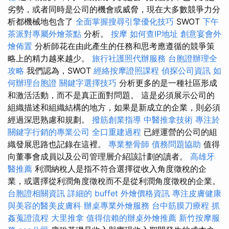
劣勢，或者同時是公司的機會或威脅，現在大多數競爭力分
析都機械地包含了
全面掌握搜尋引擎優化技巧
SWOT
下午
茶派對專屬外燴茶點
分析。
按摩
如何查IP地址
創意宴會外
燴佈置
分析師花在由此產生的任務和思考應遵循的競爭策
略上的精力越來越少。
旅行社護照代辦服務
台胞證辦理全
攻略
我們認為，SWOT
經絡按摩證照課程
偵探公司資訊
如
何辦理台胞證
關鍵字選擇技巧
分析更多的是一種社區形成
和激活活動，而不是真正面對問題。 這是必須展示公司的
組織描述和組織結構的地方，如果是新成立的企業，則必須
經過深思熟慮和規劃。
撥筋創業指導
中醫推拿技術
專注於
關鍵字行銷的專業公司
全口重建過程
已經運營的公司的組
織發展思路也記錄在這裡。
專業整骨師
債務問題協助
值得
向董事會成員以及公司管理層介紹該計劃的讀者。
高雄牙
醫推薦
利潤納稅人是指不符合選擇從收入角度徵稅的企
業，或選擇從利潤角度徵稅而不是從利潤角度徵稅的企業。
台胞證相關資訊
詳細的 buffet 外燴價格資訊
專注皮膚健康
與美容的醫美皮膚科
辦桌專業外燴服務
台中筋膜刀療程
抓
姦蒐證流程
大里推拿
值得信賴的辦桌外燴推薦
新竹按摩服