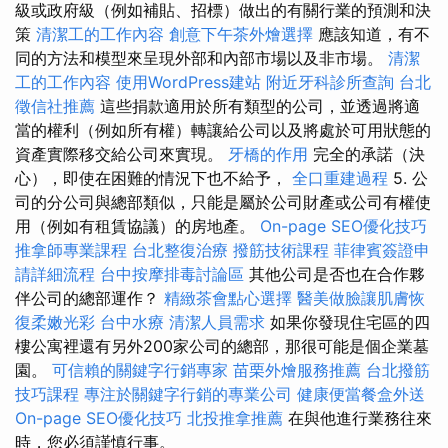
級或政府級（例如補貼、招標）做出的有關行業的預測和決
策
清潔工的工作內容
創意下午茶外燴選擇
應該知道，有不
同的方法和模型來呈現外部和內部市場以及非市場。
清潔
工的工作內容
使用WordPress建站
附近牙科診所查詢
台北
徵信社推薦
這些捐款適用於所有類型的公司，並透過將適
當的權利（例如所有權）轉讓給公司以及將處於可用狀態的
資產實際移交給公司來實現。
牙橋的作用
完全的承諾（決
心），即使在困難的情況下也不給予，
全口重建過程
5. 公
司的分公司與總部類似，只能是屬於公司財產或公司有權使
用（例如有租賃協議）的房地產。
On-page SEO優化技巧
推拿師專業課程
台北整復治療
撥筋技術課程
菲律賓簽證申
請詳細流程
台中按摩排毒討論區
其他公司是否也在合作夥
伴公司的總部運作？
精緻茶會點心選擇
醫美做臉讓肌膚恢
復柔嫩光彩
台中水療
清潔人員需求
如果你發現住宅區的四
樓公寓裡還有另外200家公司的總部，那很可能是個企業墓
園。
可信賴的關鍵字行銷專家
苗栗外燴服務推薦
台北撥筋
技巧課程
專注於關鍵字行銷的專業公司
健康便當餐盒外送
On-page SEO優化技巧
北投推拿推薦
在與他進行業務往來
時，您必須謹慎行事。