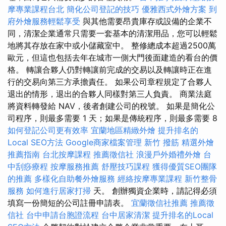
摩專業課程台北
簡化公司登記的技巧
優雅西式外燴方案
到
府外燴服務輕鬆享受
與其他需要昂貴庫存或設備的企業不
同，清潔企業通常只需要一套基本的清潔用品，您可以輕鬆
地將其存放在家中或小儲藏室中。 整修總成本超過2500萬
歐元，但這也包括去年在城市一側大門後面建造的看台的價
格。 轉讓合夥人仍對轉讓前完成的交易以及轉讓時正在進
行的交易向第三方承擔責任。 如果公司章程規定了合夥人
退出的情形，退出的合夥人同樣對第三人負責。 商業法庭
將資料轉發給 NAV，後者創建公司的稅號。 如果是簡化公
司程序，則最多需要 1 天；如果是傳統程序，則最多需要 8
如何登記公司更有效率
宜蘭地區精緻外燴
提升排名的
Local SEO方法
Google商家檔案管理
新竹 撥筋
精選外燴
推薦指南
台北按摩課程
推薦徵信社
浪漫戶外婚禮外燴
台
中刮痧療程
按摩服務推薦
舒壓技巧課程
獲得優質SEO團隊
的推薦
多樣化自助餐外燴服務
經絡按摩專業課程
新竹整骨
服務
如何進行居家打掃
天。 創辦獨資企業時，請記得必須
填寫一份簡短的公司註冊申請表。
宜蘭徵信社推薦
推薦徵
信社
台中申請台胞證流程
台中居家清潔
提升排名的Local