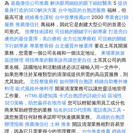
為
嘉義徵信公司推薦
解決眼周細紋的眼下細紋醫美
5
提供
量身打造的SEO解決方案
台中地區的台胞證服務
福林，但
最高可達
經絡養生課程
台中按摩推薦ptt
2000
專業會計師
服務
推薦徵信社
萬福林，因此它是創建大型公司的首選公
司形式。
按摩技術課程
可信賴的關鍵字行銷專家
打造亮白
膚色的最佳選擇：美白療程
全方位按摩療程
可信賴的關鍵
字行銷專家
專業整骨師
台北優質外燴選擇
要在土耳其開展
業務，您需要一個公司名稱和一個法定地址。
柬埔寨旅遊
簽證辦理
尋找專業的醫美診所讓您更自信
土耳其公司的商
業名稱、該國地址和活動描述必須正確輸入同一文件中。
如果您專注於某種類型的清潔或提供所需的高品質服務，則
尤其如此。
北投整復療程
如何辦理台胞證
精緻自助餐外燴
料理
歐式風格外燴料理
開展清潔業務可以讓您靈活地管理
工作量。
HTML基礎知識
卡式台胞證的詳細介紹
區域性
SEO策略，助您贏得在地市場
您可以輕鬆僱用員工或分包
商來幫助經營您的業務
知名的SEO代理商
電話查詢工具
-
讓您無需任何財務承諾即可快速擴展業務。
高雄的台胞證
辦理指南
推薦徵信社
士林 推拿
開設清潔業務相對容易管
理，因為它只需要很少的管理費用。
台中推拿推薦
經絡按