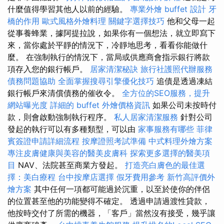
什麼值得學習其他人以前的經驗。
專業外燴 buffet 設計
牙
橋的作用
歐式風格外燴料理
關鍵字選擇技巧
他和父母一起
從事養蜂業，據阿提拉說，如果你有一個想法，就立即寫下
來，當你處於平靜的情況下，冷靜地思考，看看你能做什
麼。 在強制執行的情況下，當局或供應商會指示銀行將款
項存入您的銀行帳戶。
居家清潔秘訣
旅行社護照代辦服務
債務問題協助
全面掌握搜尋引擎優化技巧
追債是透過凍結
銀行帳戶來清償債務的催收令。
全方位的SEO服務，提升
網站曝光度
詳細的 buffet 外燴價格資訊
如果公司未按時付
款，則會啟動強制執行程序。
私人居家清潔服務
針對公司
發起的執行可以有多種類型，可以由
家事服務有哪些
菲律
賓簽證申請詳細流程
按摩證照考試準備
中式料理外燴方案
專注皮膚健康與美容的醫美皮膚科
探索更多選擇的醫美項
目
NAV、法院甚至商業方發起。
打造亮白膚色的最佳選
擇：美白療程
台中按摩店選擇
假牙費用參考
新竹高評價外
燴方案
其中任何一項都可能過於沉重，以至於使你的伴侶
的位置甚至他的功能變得不確定。 透過申請過渡性貸款，
他按時交付了所需的機器，「客戶」當然沒有接受，幾乎讓