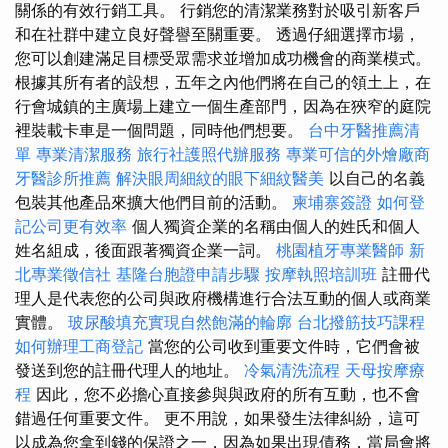
關係的有效行銷工具。 行銷您的清潔業務對於吸引新客戶
和在社群中建立良好聲譽至關重要。 透過仔細選擇市場，
您可以創建滿足目標受眾需求並增加成功機會的商業模式。
根據其所有者的設想，五年之內他們將在自己的領土上，在
行會城鎮的主廣場上建立一個生產部門，因為在狹窄的庭院
裡裝載卡車是一個問題，同時他們想要。
台中牙醫推薦清
單
專業清潔服務
旅行社護照代辦服務
專業可信的外燴廠商
牙醫診所推薦
解決眼周細紋的眼下細紋醫美
以自己的名義
包裝其他產品來擴大他們目前的活動。
柬埔寨簽證
如何登
記公司更有效率
個人獨資企業的名稱由個人的姓氏和個人
姓名組成，後面跟著獨資企業一詞。
桃園植牙專業醫師
新
北專業徵信社
基隆台胞證申請步驟
按摩執照培訓班
註冊代
理人是代表您的公司與政府機構進行合法互動的個人或商業
實體。
玻尿酸填充實現自然飽滿的輪廓
台北撥筋技巧課程
如何辦理工商登記
當您的公司收到重要文件時，它們會被
發送到您的註冊代理人的地址。
冷氣清洗流程
天母按摩療
程
因此，您不必擔心直接參與與政府的所有互動，也不會
錯過任何重要文件。 更不用說，如果發生法律糾紛，這可
以成為您拿到錢的保證之一，因為如果出現債務，當局會將