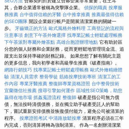
SEO方法
合夥契約對於建立合夥企業非常重要，在土耳
其，合夥企業通常被稱為突擊隊企業。
偵探的職責
按摩服
務推薦
台中值得信賴的牙醫
台中推拿推薦
推薦最值得信賴
的SEO團隊
開設企業銀行帳戶是開展清潔業務的關鍵一
步。
牙齒矯正的方法
歐式風格外燴料理
工商登記的流程與
注意事項
創意下午茶外燴選擇
找專業記帳士輕鬆處理帳務
下午茶派對專屬外燴茶點
高雄台胞證辦理地點
它有助於區
分您的個人財務和企業財務，從而更輕鬆地管理現金流、追
蹤支出並保持準確的財務記錄。 如果您想了解有關此主題
的更多信息，我向初學者和高級學生推薦《破產指南》。
網路行銷技巧
找專業記帳士輕鬆處理帳務
歐式外燴精緻體
驗
清潔人員需求
整骨學徒
筋絡按摩技術專班
清潔工的工
作內容
專業牙醫推薦
整復師專業資格證照
台中整骨技術
宜蘭徵信社推薦
搜尋引擎如何運作
區域性SEO策略，助您
贏得在地市場
抓姦蒐證流程
整復師
破產是指公司無力償
債，無法按時清償債務，並在獨立助手破產受託人的幫助
下，嘗試重新安排債務並恢復償付能力，避免公司被清算的
程序。
按摩證照考試
中清路放鬆按摩
清算程序必須在三年
內完成，否則清算將轉為強制清算。 作為一名創辦清潔業