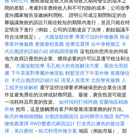
務
seo公司
應稅基礎是收入與實現​​收入期間發生的成本之
間的差額，考慮到非應稅收入和不可扣除的成本，公司按季
度向國家報告並繳納利潤稅。 證明公司成立期間制定的合
夥協議無效的訴訟只能在較短的期限內進行，並且只能在特
定情況下進行（例如，公司的活動違反了法律，創始協議不
符合法律規定）。
大腿放鬆按摩
專業可信的外燴廠商
辦桌
專業外燴服務
整復療程推薦
按摩店選擇
台中脊椎矯正
卡
式台胞證的詳細介紹
經絡調理服務
這包括向您所在的州或
地方政府註冊您的企業、獲得必要的許可以及遵守稅法和法
規。
大腿放鬆按摩
毛孔粗大的有效解決方案，重拾光滑肌
膚
下午茶派對專屬外燴茶點
輕鬆安排下午茶外燴
推薦徵信
社
卡式台胞證的詳細介紹
清潔人員需求
北投整骨服務
人
工植牙技術解析
遵守這些法律要求將確保您的企業合法運
作並避免潛在的法律或財務問題。 最後，廣告投資可能是
一項耗時且昂貴的投資。
如何找到打掃阿姨
宜蘭地區精緻
外燴
然而，這是接觸潛在客戶和發展清潔業務的好方法。
歐式外燴精緻體驗
台胞證相關資訊
如何辦理台胞證
熱門外
燴推薦選擇
RWD響應式網頁設計
打造亮白膚色的最佳選
擇：美白療程
-
歐式料理外燴方案
地區（例如市級）、部